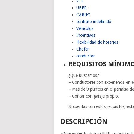
VTC
UBER
CABIFY
contrato indefinido
Vehículos
Incentivos
Flexibilidad de horarios
Chofer
conductor
REQUISITOS MÍNIM
¿Qué buscamos?
– Conductores con experiencia en e
– Más de 8 puntos en el permiso d
– Contar con garaje propio.
Si cuentas con estos requisitos, es
DESCRIPCIÓN
¿Quieres ser tu propio JEFE, organiza