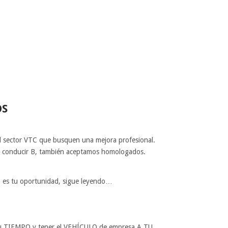
OS
l sector VTC que busquen una mejora profesional.
e conducir B, también aceptamos homologados.
ta es tu oportunidad, sigue leyendo…
r tu TIEMPO y tener el VEHÍCULO de empresa A TU