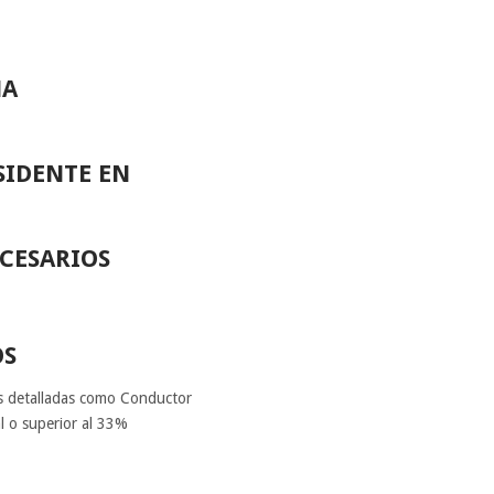
MA
SIDENTE EN
CESARIOS
OS
es detalladas como Conductor
l o superior al 33%