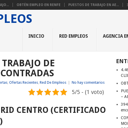
JO...
OBTÉN EMPLEO EN RENFE
PUESTOS DE TRABAJO EN AE...
INICIO
RED EMPLEOS
AGENCIA E
 TRABAJO DE
ENT
4.4
NCONTRADAS
CLI
ertas
,
Ofertas Recientes
,
Red De Empleos
|
No hay comentarios
OBT
PUE
5/5 - (1 voto)
– A
394
ID CENTRO (CERTIFICADO
enc
CON
)
MOR