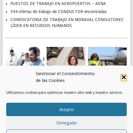
PUESTOS DE TRABAJO EN AEROPUERTOS – AENA
394 ofertas de trabajo de CONDUCTOR encontradas
CONVOCATORIA DE TRABAJO EN MORAVAL CONSULTORES
LÍDER EN RECURSOS HUMANOS
Gestionar el Consentimiento
de las Cookies
4.463 OFERTAS DE
OBTÉN EMPLEO EN
PUESTOS DE
Utilizamos cookies para optimizar nuestro sitio web y nuestro servicio.
TRABAJO DE
RENFE
TRABAJO EN
ATENCIÓN AL
AEROPUERTOS –
CLIENTE
AENA
Acepto
ENCONTRADAS
Denegado
© 2026
RED DE EMPLEOS
.