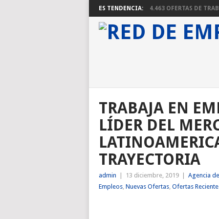
ES TENDENCIA:
4.463 OFERTAS DE TRABA
TRABAJA EN EM
LÍDER DEL MER
LATINOAMERICA
TRAYECTORIA
admin
|
13 diciembre, 2019
|
Agencia d
Empleos
,
Nuevas Ofertas
,
Ofertas Reciente