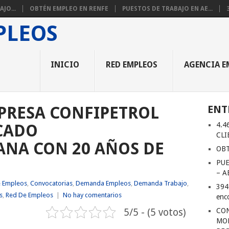
JO...
OBTÉN EMPLEO EN RENFE
PUESTOS DE TRABAJO EN AE...
INICIO
RED EMPLEOS
AGENCIA E
PRESA CONFIPETROL
ENT
4.4
CADO
CLI
NA CON 20 AÑOS DE
OBT
PUE
– A
e Empleos
,
Convocatorias
,
Demanda Empleos
,
Demanda Trabajo
,
394
s
,
Red De Empleos
|
No hay comentarios
enc
5/5 - (5 votos)
CON
MOR