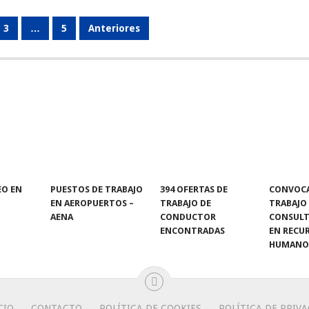
3
…
5
Anteriores
EO EN
PUESTOS DE TRABAJO
394 OFERTAS DE
CONVOCA
EN AEROPUERTOS –
TRABAJO DE
TRABAJO
AENA
CONDUCTOR
CONSULT
ENCONTRADAS
EN RECU
HUMANO
CIO
CONTACTO
POLÍTICA DE COOKIES
POLÍTICA DE PRIV