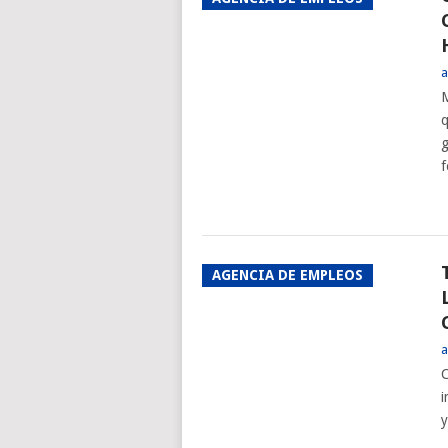
a
M
q
g
f
AGENCIA DE EMPLEOS
a
C
i
y