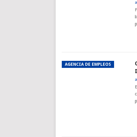
a
F
l
p
AGENCIA DE EMPLEOS
a
E
c
p