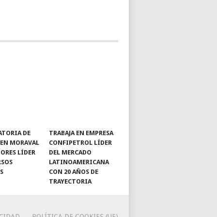
TORIA DE
TRABAJA EN EMPRESA
 EN MORAVAL
CONFIPETROL LÍDER
ORES LÍDER
DEL MERCADO
RSOS
LATINOAMERICANA
S
CON 20 AÑOS DE
TRAYECTORIA
ACIDAD
POLÍTICA DE COOKIES (UE)