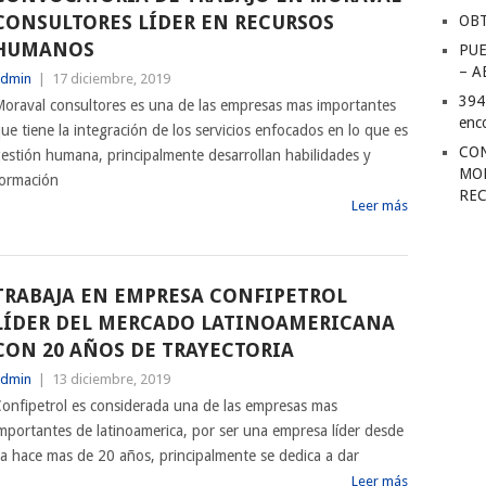
CONSULTORES LÍDER EN RECURSOS
OBT
HUMANOS
PUE
– A
dmin
|
17 diciembre, 2019
394
oraval consultores es una de las empresas mas importantes
enc
ue tiene la integración de los servicios enfocados en lo que es
CON
estión humana, principalmente desarrollan habilidades y
MOR
ormación
RE
Leer más
TRABAJA EN EMPRESA CONFIPETROL
LÍDER DEL MERCADO LATINOAMERICANA
CON 20 AÑOS DE TRAYECTORIA
dmin
|
13 diciembre, 2019
onfipetrol es considerada una de las empresas mas
mportantes de latinoamerica, por ser una empresa líder desde
a hace mas de 20 años, principalmente se dedica a dar
Leer más