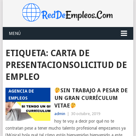
MENÚ
ETIQUETA:
CARTA DE
PRESENTACIONSOLICITUD DE
EMPLEO
SIN TRABAJO A PESAR DE
AGENCIA DE
UN GRAN CURRÍCULUM
EMPLEOS
VITAE
admin
|
30 octubre, 2019
hoy te voy a decir por qué no te
contratan pese a tener mucho talento profesional empezamos ya
[Música] hola qué tal cómo estás bienvenidas bienvenido a este