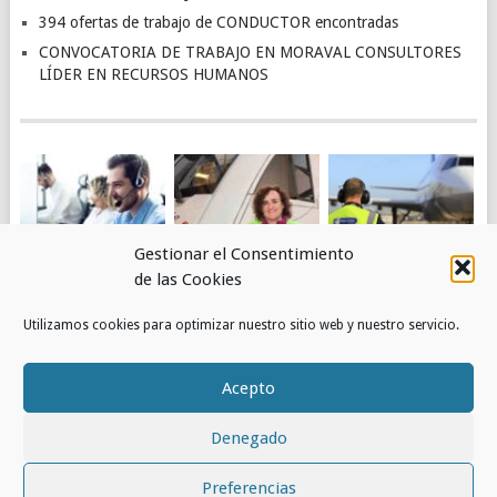
394 ofertas de trabajo de CONDUCTOR encontradas
CONVOCATORIA DE TRABAJO EN MORAVAL CONSULTORES
LÍDER EN RECURSOS HUMANOS
Gestionar el Consentimiento
de las Cookies
4.463 OFERTAS DE
OBTÉN EMPLEO EN
PUESTOS DE
Utilizamos cookies para optimizar nuestro sitio web y nuestro servicio.
TRABAJO DE
RENFE
TRABAJO EN
ATENCIÓN AL
AEROPUERTOS –
CLIENTE
AENA
Acepto
ENCONTRADAS
Denegado
© 2026
RED DE EMPLEOS
.
Preferencias
INICIO
CONTACTO
POLÍTICA DE COOKIES