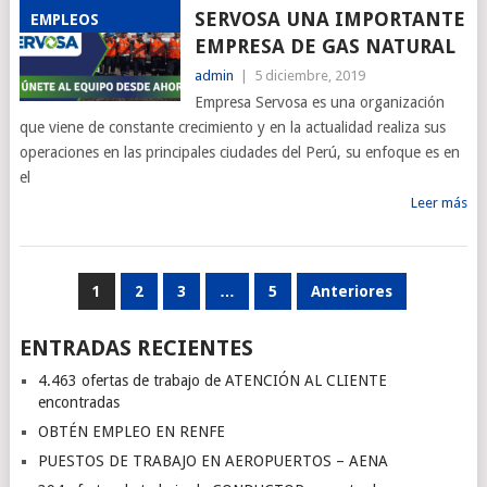
SERVOSA UNA IMPORTANTE
EMPLEOS
EMPRESA DE GAS NATURAL
admin
|
5 diciembre, 2019
Empresa Servosa es una organización
que viene de constante crecimiento y en la actualidad realiza sus
operaciones en las principales ciudades del Perú, su enfoque es en
el
Leer más
PAGINACIÓN
1
2
3
…
5
Anteriores
DE
ENTRADAS RECIENTES
ENTRADAS
4.463 ofertas de trabajo de ATENCIÓN AL CLIENTE
encontradas
OBTÉN EMPLEO EN RENFE
PUESTOS DE TRABAJO EN AEROPUERTOS – AENA