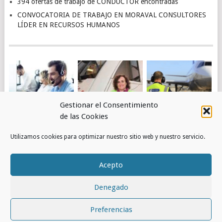
394 ofertas de trabajo de CONDUCTOR encontradas
CONVOCATORIA DE TRABAJO EN MORAVAL CONSULTORES
LÍDER EN RECURSOS HUMANOS
Gestionar el Consentimiento
de las Cookies
4.463 OFERTAS DE
OBTÉN EMPLEO EN
PUESTOS DE
Utilizamos cookies para optimizar nuestro sitio web y nuestro servicio.
TRABAJO DE
RENFE
TRABAJO EN
ATENCIÓN AL
AEROPUERTOS –
CLIENTE
AENA
Acepto
ENCONTRADAS
Denegado
© 2026
RED DE EMPLEOS
.
Preferencias
INICIO
CONTACTO
POLÍTICA DE COOKIES