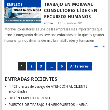
TRABAJO EN MORAVAL
EMPLEOS
CONSULTORES LÍDER EN
RECURSOS HUMANOS
admin
|
17 diciembre, 2019
Moraval consultores es una de las empresas mas importantes que
tiene la integración de los servicios enfocados en lo que es gestión
humana, principalmente desarrollan habilidades y formación
Leer más
PAGINACIÓN
1
2
3
…
6
Anteriores
DE
ENTRADAS RECIENTES
ENTRADAS
4.463 ofertas de trabajo de ATENCIÓN AL CLIENTE
encontradas
OBTÉN EMPLEO EN RENFE
PUESTOS DE TRABAJO EN AEROPUERTOS – AENA