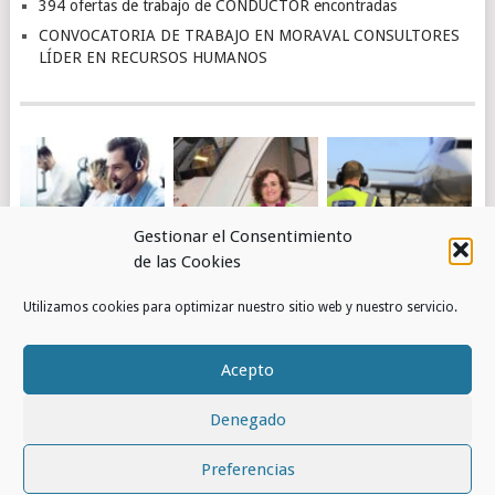
394 ofertas de trabajo de CONDUCTOR encontradas
CONVOCATORIA DE TRABAJO EN MORAVAL CONSULTORES
LÍDER EN RECURSOS HUMANOS
Gestionar el Consentimiento
de las Cookies
4.463 OFERTAS DE
OBTÉN EMPLEO EN
PUESTOS DE
Utilizamos cookies para optimizar nuestro sitio web y nuestro servicio.
TRABAJO DE
RENFE
TRABAJO EN
ATENCIÓN AL
AEROPUERTOS –
CLIENTE
AENA
Acepto
ENCONTRADAS
Denegado
© 2026
RED DE EMPLEOS
.
Preferencias
INICIO
CONTACTO
POLÍTICA DE COOKIES