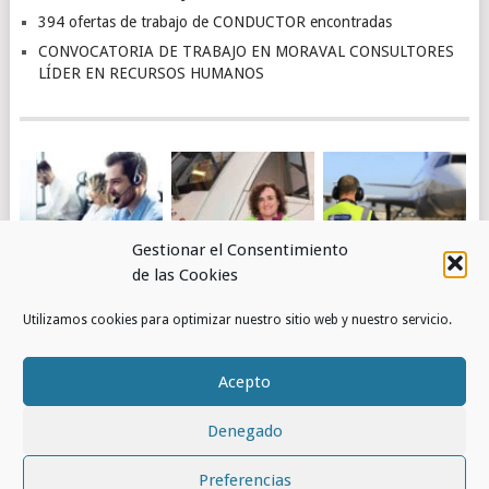
394 ofertas de trabajo de CONDUCTOR encontradas
CONVOCATORIA DE TRABAJO EN MORAVAL CONSULTORES
LÍDER EN RECURSOS HUMANOS
Gestionar el Consentimiento
de las Cookies
4.463 OFERTAS DE
OBTÉN EMPLEO EN
PUESTOS DE
Utilizamos cookies para optimizar nuestro sitio web y nuestro servicio.
TRABAJO DE
RENFE
TRABAJO EN
ATENCIÓN AL
AEROPUERTOS –
CLIENTE
AENA
Acepto
ENCONTRADAS
Denegado
© 2026
RED DE EMPLEOS
.
Preferencias
INICIO
CONTACTO
POLÍTICA DE COOKIES