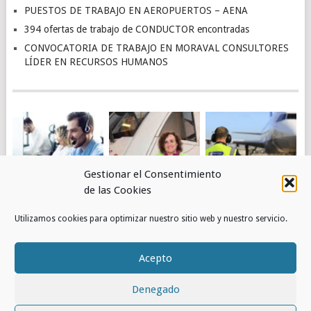
PUESTOS DE TRABAJO EN AEROPUERTOS – AENA
394 ofertas de trabajo de CONDUCTOR encontradas
CONVOCATORIA DE TRABAJO EN MORAVAL CONSULTORES
LÍDER EN RECURSOS HUMANOS
Gestionar el Consentimiento
de las Cookies
4.463 OFERTAS DE
OBTÉN EMPLEO EN
PUESTOS DE
Utilizamos cookies para optimizar nuestro sitio web y nuestro servicio.
TRABAJO DE
RENFE
TRABAJO EN
ATENCIÓN AL
AEROPUERTOS –
CLIENTE
AENA
Acepto
ENCONTRADAS
Denegado
© 2026
RED DE EMPLEOS
.