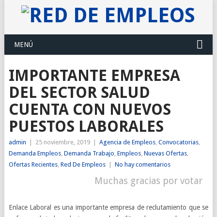
MENÚ
IMPORTANTE EMPRESA
DEL SECTOR SALUD
CUENTA CON NUEVOS
PUESTOS LABORALES
admin
|
25 noviembre, 2019
|
Agencia de Empleos
,
Convocatorias
,
Demanda Empleos
,
Demanda Trabajo
,
Empleos
,
Nuevas Ofertas
,
Ofertas Recientes
,
Red De Empleos
|
No hay comentarios
Muchas gracias por votar
Enlace Laboral es una importante empresa de reclutamiento que se