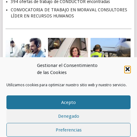
394 ofertas de trabajo de CONDUCTOR encontradas
CONVOCATORIA DE TRABAJO EN MORAVAL CONSULTORES
LÍDER EN RECURSOS HUMANOS
Gestionar el Consentimiento
de las Cookies
4.463 OFERTAS DE
OBTÉN EMPLEO EN
PUESTOS DE
Utilizamos cookies para optimizar nuestro sitio web y nuestro servicio.
TRABAJO DE
RENFE
TRABAJO EN
ATENCIÓN AL
AEROPUERTOS –
CLIENTE
AENA
Acepto
ENCONTRADAS
Denegado
© 2026
RED DE EMPLEOS
.
Preferencias
INICIO
CONTACTO
POLÍTICA DE COOKIES