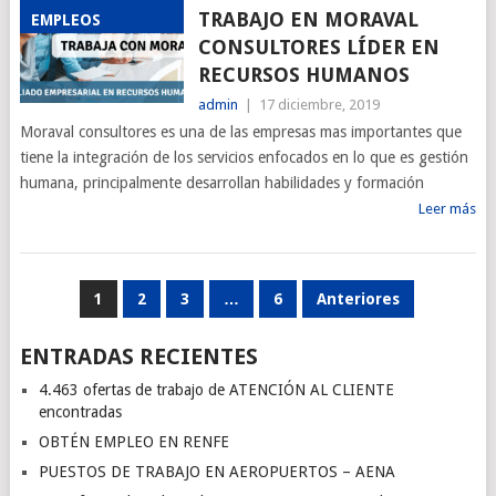
TRABAJO EN MORAVAL
EMPLEOS
CONSULTORES LÍDER EN
RECURSOS HUMANOS
admin
|
17 diciembre, 2019
Moraval consultores es una de las empresas mas importantes que
tiene la integración de los servicios enfocados en lo que es gestión
humana, principalmente desarrollan habilidades y formación
Leer más
PAGINACIÓN
1
2
3
…
6
Anteriores
DE
ENTRADAS RECIENTES
ENTRADAS
4.463 ofertas de trabajo de ATENCIÓN AL CLIENTE
encontradas
OBTÉN EMPLEO EN RENFE
PUESTOS DE TRABAJO EN AEROPUERTOS – AENA