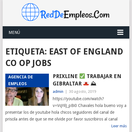
MENÚ
ETIQUETA:
EAST OF ENGLAND
CO OP JOBS
PRIXLINE
TRABAJAR EN
AGENCIA DE
GIBRALTAR
⛰
EMPLEOS
admin
|
30 agosto, 2019
https://youtube.com/watch?
v=VqYilJ_pBi0 Chavales hola bueno voy a
presentar los de youtube hola chicos seguidores del canal de
priscila antes de que se me olvide por favor suscribiros al canal
Leer más