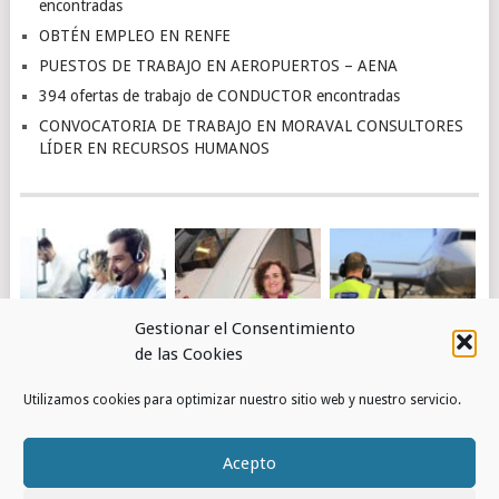
encontradas
OBTÉN EMPLEO EN RENFE
PUESTOS DE TRABAJO EN AEROPUERTOS – AENA
394 ofertas de trabajo de CONDUCTOR encontradas
CONVOCATORIA DE TRABAJO EN MORAVAL CONSULTORES
LÍDER EN RECURSOS HUMANOS
Gestionar el Consentimiento
de las Cookies
4.463 OFERTAS DE
OBTÉN EMPLEO EN
PUESTOS DE
Utilizamos cookies para optimizar nuestro sitio web y nuestro servicio.
TRABAJO DE
RENFE
TRABAJO EN
ATENCIÓN AL
AEROPUERTOS –
CLIENTE
AENA
Acepto
ENCONTRADAS