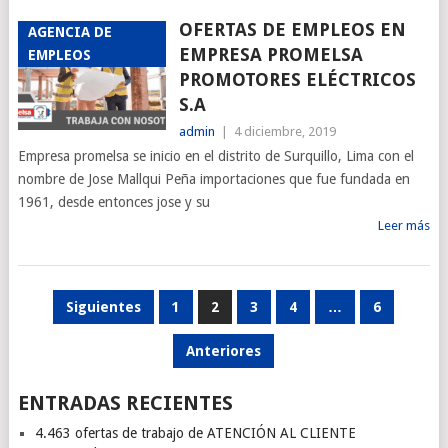
OFERTAS DE EMPLEOS EN
AGENCIA DE
EMPRESA PROMELSA
EMPLEOS
PROMOTORES ELÉCTRICOS
S.A
admin
|
4 diciembre, 2019
Empresa promelsa se inicio en el distrito de Surquillo, Lima con el
nombre de Jose Mallqui Peña importaciones que fue fundada en
1961, desde entonces jose y su
Leer más
PAGINACIÓN
Siguientes
1
2
3
4
…
6
DE
Anteriores
ENTRADAS
ENTRADAS RECIENTES
4.463 ofertas de trabajo de ATENCIÓN AL CLIENTE