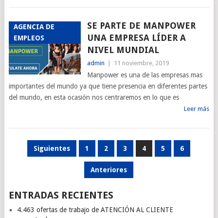
SE PARTE DE MANPOWER
AGENCIA DE
UNA EMPRESA LÍDER A
EMPLEOS
NIVEL MUNDIAL
admin
|
11 noviembre, 2019
Manpower es una de las empresas mas
importantes del mundo ya que tiene presencia en diferentes partes
del mundo, en esta ocasión nos centraremos en lo que es
Leer más
PAGINACIÓN
Siguientes
1
2
3
4
5
6
DE
Anteriores
ENTRADAS
ENTRADAS RECIENTES
4.463 ofertas de trabajo de ATENCIÓN AL CLIENTE