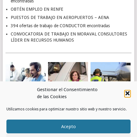
encontradas
OBTÉN EMPLEO EN RENFE
PUESTOS DE TRABAJO EN AEROPUERTOS – AENA
394 ofertas de trabajo de CONDUCTOR encontradas
CONVOCATORIA DE TRABAJO EN MORAVAL CONSULTORES
LÍDER EN RECURSOS HUMANOS
Gestionar el Consentimiento
de las Cookies
4.463 OFERTAS DE
OBTÉN EMPLEO EN
PUESTOS DE
Utilizamos cookies para optimizar nuestro sitio web y nuestro servicio.
TRABAJO DE
RENFE
TRABAJO EN
ATENCIÓN AL
AEROPUERTOS –
CLIENTE
AENA
Acepto
ENCONTRADAS