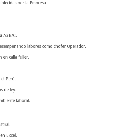
ablecidas por la Empresa.
ía A3B/C.
desempeñando labores como chofer Operador.
en calla fuller.
 el Perú.
os de ley.
ambiente laboral.
trial.
 en Excel.