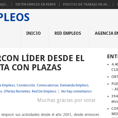
JO...
OBTÉN EMPLEO EN RENFE
PUESTOS DE TRABAJO EN AE...
INICIO
RED EMPLEOS
AGENCIA E
CON LÍDER DESDE EL
ENT
4.4
TA CON PLAZAS
CLI
OBT
PUE
e Empleos
,
Constucción
,
Convocatorias
,
Demanda Empleos
,
– A
as
,
Ofertas Recientes
,
Red De Empleos
|
No hay comentarios
394
Muchas gracias por votar
enc
CON
MOR
 empezó sus actividades desde el año 2001, desde entonces